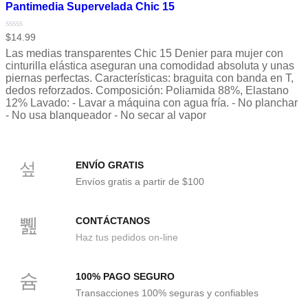
Pantimedia Supervelada Chic 15
Valorado
$
14.99
con
Las medias transparentes Chic 15 Denier para mujer con
0
de
cinturilla elástica aseguran una comodidad absoluta y unas
5
piernas perfectas. Características: braguita con banda en T,
dedos reforzados. Composición: Poliamida 88%, Elastano
12% Lavado: - Lavar a máquina con agua fría. - No planchar
- No usa blanqueador - No secar al vapor
ENVÍO GRATIS
Envíos gratis a partir de $100
CONTÁCTANOS
Haz tus pedidos on-line
100% PAGO SEGURO
Transacciones 100% seguras y confiables