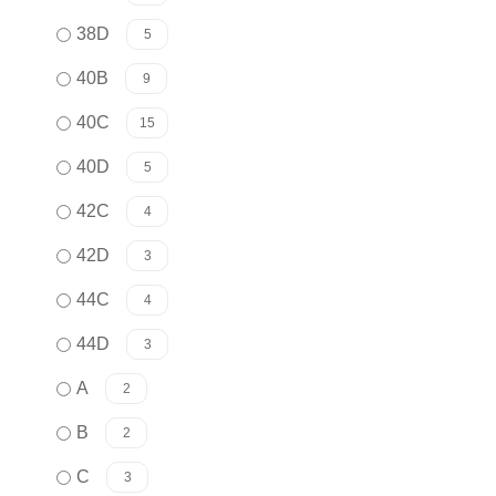
38D
5
40B
9
40C
15
40D
5
42C
4
42D
3
44C
4
44D
3
A
2
B
2
C
3