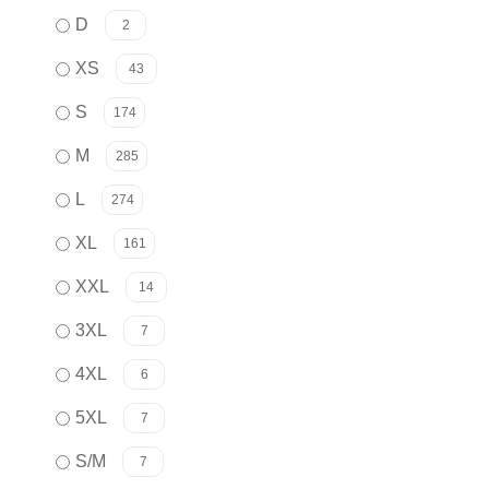
D
2
XS
43
S
174
M
285
L
274
XL
161
XXL
14
3XL
7
4XL
6
5XL
7
S/M
7