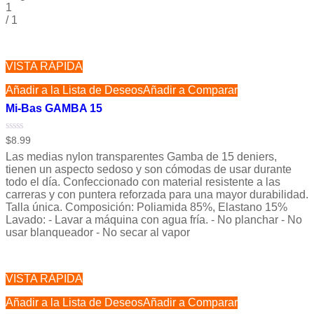
1
/
1
VISTA RÁPIDA
Añadir a la Lista de Deseos
Añadir a Comparar
Mi-Bas GAMBA 15
Valorado
$
8.99
con
Las medias nylon transparentes Gamba de 15 deniers,
0
de
tienen un aspecto sedoso y son cómodas de usar durante
5
todo el día. Confeccionado con material resistente a las
carreras y con puntera reforzada para una mayor durabilidad.
Talla única. Composición: Poliamida 85%, Elastano 15%
Lavado: - Lavar a máquina con agua fría. - No planchar - No
usar blanqueador - No secar al vapor
VISTA RÁPIDA
Añadir a la Lista de Deseos
Añadir a Comparar