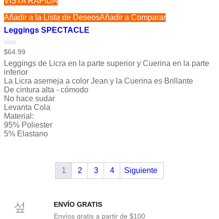
VISTA RÁPIDA
Añadir a la Lista de Deseos
Añadir a Comparar
Leggings SPECTACLE
Valorado
$
64.99
con
Leggings de Licra en la parte superior y Cuerina en la parte
0
de
inferior
5
La Licra asemeja a color Jean y la Cuerina es Brillante
De cintura alta - cómodo
No hace sudar
Levanta Cola
Material:
95% Poliester
5% Elastano
1
2
3
4
Siguiente
ENVÍO GRATIS
Envíos gratis a partir de $100