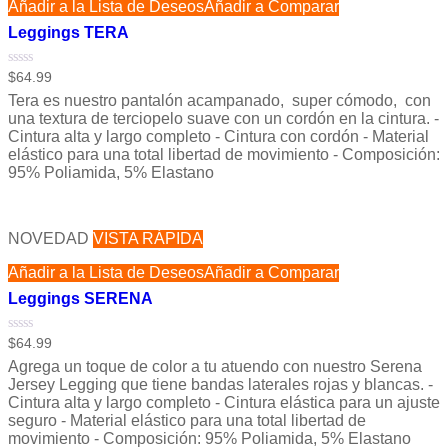
Añadir a la Lista de Deseos
Añadir a Comparar
Leggings TERA
Valorado
$
64.99
con
Tera es nuestro pantalón acampanado, super cómodo, con
0
de
una textura de terciopelo suave con un cordón en la cintura. -
5
Cintura alta y largo completo - Cintura con cordón - Material
elástico para una total libertad de movimiento - Composición:
95% Poliamida, 5% Elastano
NOVEDAD
VISTA RÁPIDA
Añadir a la Lista de Deseos
Añadir a Comparar
Leggings SERENA
Valorado
$
64.99
con
Agrega un toque de color a tu atuendo con nuestro Serena
0
de
Jersey Legging que tiene bandas laterales rojas y blancas. -
5
Cintura alta y largo completo - Cintura elástica para un ajuste
seguro - Material elástico para una total libertad de
movimiento - Composición: 95% Poliamida, 5% Elastano