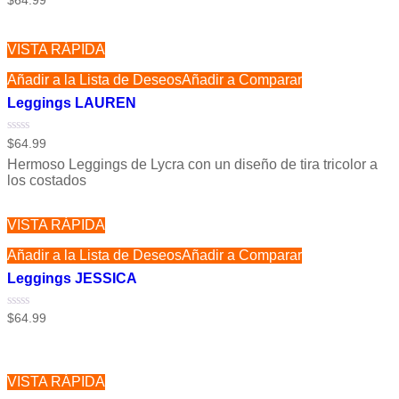
$
64.99
con
0
de
5
VISTA RÁPIDA
Añadir a la Lista de Deseos
Añadir a Comparar
Leggings LAUREN
Valorado
$
64.99
con
Hermoso Leggings de Lycra con un diseño de tira tricolor a
0
de
los costados
5
VISTA RÁPIDA
Añadir a la Lista de Deseos
Añadir a Comparar
Leggings JESSICA
Valorado
$
64.99
con
0
de
5
VISTA RÁPIDA