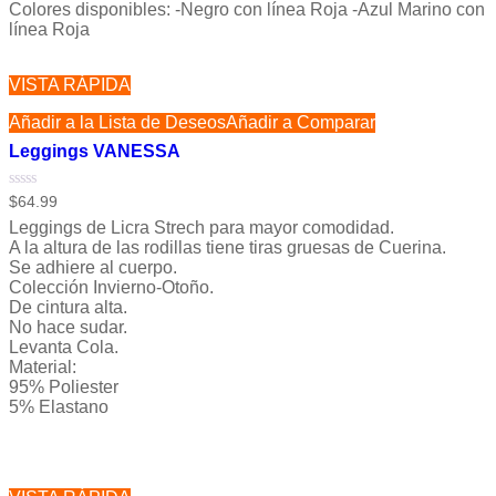
Colores disponibles: -Negro con línea Roja -Azul Marino con
línea Roja
VISTA RÁPIDA
Añadir a la Lista de Deseos
Añadir a Comparar
Leggings VANESSA
Valorado
$
64.99
con
Leggings de Licra Strech para mayor comodidad.
0
de
A la altura de las rodillas tiene tiras gruesas de Cuerina.
5
Se adhiere al cuerpo.
Colección Invierno-Otoño.
De cintura alta.
No hace sudar.
Levanta Cola.
Material:
95% Poliester
5% Elastano