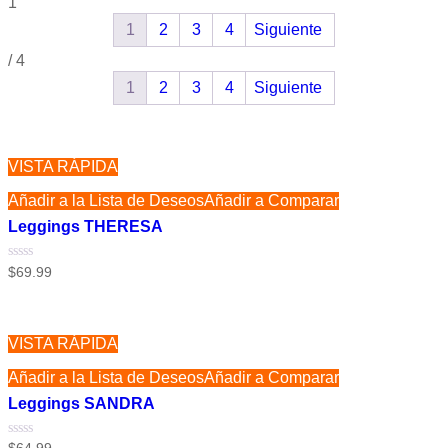
1
1
2
3
4
Siguiente
/
4
1
2
3
4
Siguiente
VISTA RÁPIDA
Añadir a la Lista de Deseos
Añadir a Comparar
Leggings THERESA
Valorado
$
69.99
con
0
de
5
VISTA RÁPIDA
Añadir a la Lista de Deseos
Añadir a Comparar
Leggings SANDRA
Valorado