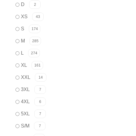
D
2
XS
43
S
174
M
285
L
274
XL
161
XXL
14
3XL
7
4XL
6
5XL
7
S/M
7