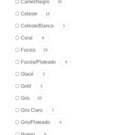
Camel/Negro
26
Celeste
10
Celeste/Blanco
1
Coral
9
Fucsia
29
Fucsia/Plateado
4
Glacé
2
Gold
3
Gris
50
Gris Claro
7
Gris/Plateado
4
Hueso
6