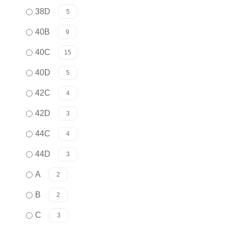
38D
5
40B
9
40C
15
40D
5
42C
4
42D
3
44C
4
44D
3
A
2
B
2
C
3