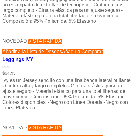
de
un estampado de estrellas de terciopelo. - Cintura alta y
5
largo completo - Cintura elástica para un ajuste seguro -
Material elástico para una total libertad de movimiento -
Composición: 95% Poliamida, 5% Elastano
NOVEDAD
VISTA RÁPIDA
Añadir a la Lista de Deseos
Añadir a Comparar
Leggings IVY
Valorado
$
64.99
con
Ivy es un Jersey sencillo con una fina banda lateral brillante.
0
de
- Cintura alta y largo completo - Cintura elástica para un
5
ajuste seguro - Material elástico para una total libertad de
movimiento - Composición: 95% Poliamida, 5% Elastano
Colores disponibles: -Negro con Línea Dorada -Negro con
Línea Plateada
NOVEDAD
VISTA RÁPIDA