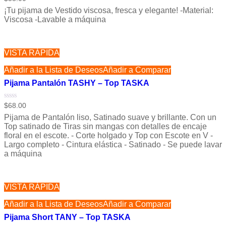
con
¡Tu pijama de Vestido viscosa, fresca y elegante! -Material:
0
de
Viscosa -Lavable a máquina
5
VISTA RÁPIDA
Añadir a la Lista de Deseos
Añadir a Comparar
Pijama Pantalón TASHY – Top TASKA
Valorado
$
68.00
con
Pijama de Pantalón liso, Satinado suave y brillante. Con un
0
de
Top satinado de Tiras sin mangas con detalles de encaje
5
floral en el escote. - Corte holgado y Top con Escote en V -
Largo completo - Cintura elástica - Satinado - Se puede lavar
a máquina
VISTA RÁPIDA
Añadir a la Lista de Deseos
Añadir a Comparar
Pijama Short TANY – Top TASKA