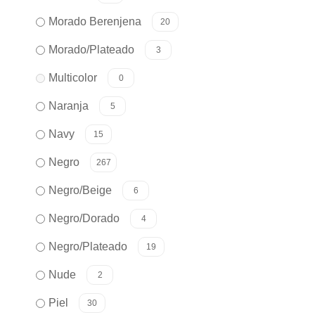
Morado Berenjena
20
Morado/Plateado
3
Multicolor
0
Naranja
5
Navy
15
Negro
267
Negro/Beige
6
Negro/Dorado
4
Negro/Plateado
19
Nude
2
Piel
30