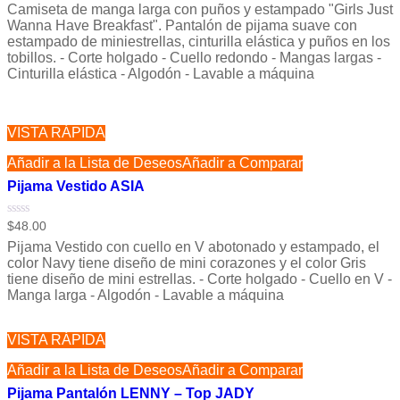
Camiseta de manga larga con puños y estampado "Girls Just
0
de
Wanna Have Breakfast". Pantalón de pijama suave con
5
estampado de miniestrellas, cinturilla elástica y puños en los
tobillos. - Corte holgado - Cuello redondo - Mangas largas -
Cinturilla elástica - Algodón - Lavable a máquina
VISTA RÁPIDA
Añadir a la Lista de Deseos
Añadir a Comparar
Pijama Vestido ASIA
Valorado
$
48.00
con
Pijama Vestido con cuello en V abotonado y estampado, el
0
de
color Navy tiene diseño de mini corazones y el color Gris
5
tiene diseño de mini estrellas. - Corte holgado - Cuello en V -
Manga larga - Algodón - Lavable a máquina
VISTA RÁPIDA
Añadir a la Lista de Deseos
Añadir a Comparar
Pijama Pantalón LENNY – Top JADY