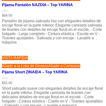
Pijama Pantalón NAZDIA – Top YARINA
Valorado
$
68.00
con
Pantalón de pijama satinado liso con elegantes detalles de
0
de
encaje floral en la parte inferior. Elegante camiseta satinada
5
de tirantes con detalles de encaje floral en el escote. - Corte
holgado - Largo completo - Cintura elástica - Escote en V -
Tirantes ajustables - Satinada y con encaje - Lavable a
máquina
VISTA RÁPIDA
Añadir a la Lista de Deseos
Añadir a Comparar
Pijama Short ZINAIDA – Top YARINA
Valorado
$
55.00
con
Short satinado suave con elegantes detalles de encaje floral
0
de
en la parte inferior. Elegante camiseta de tirantes con
5
delicados detalles de encaje floral en el escote. - Corte
holgado - Cintura elástica - Cuello en V - Tirantes ajustables
- Satinado y con encaje - Lavable a máquina