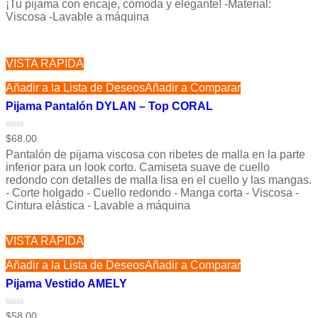
¡Tu pijama con encaje, cómoda y elegante! -Material:
0
de
Viscosa -Lavable a máquina
5
VISTA RÁPIDA
Añadir a la Lista de Deseos
Añadir a Comparar
Pijama Pantalón DYLAN – Top CORAL
Valorado
$
68.00
con
Pantalón de pijama viscosa con ribetes de malla en la parte
0
de
inferior para un look corto. Camiseta suave de cuello
5
redondo con detalles de malla lisa en el cuello y las mangas.
- Corte holgado - Cuello redondo - Manga corta - Viscosa -
Cintura elástica - Lavable a máquina
VISTA RÁPIDA
Añadir a la Lista de Deseos
Añadir a Comparar
Pijama Vestido AMELY
Valorado
$
58.00