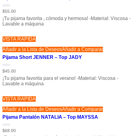
Valorado
$
55.00
con
¡Tu pijama favorita , cómoda y hermosa! -Material: Viscosa -
0
de
Lavable a máquina
5
VISTA RÁPIDA
Añadir a la Lista de Deseos
Añadir a Comparar
Pijama Short JENNER – Top JADY
Valorado
$
45.00
con
¡Tu pijama favorita para el verano! -Material: Viscosa -
0
de
Lavable a máquina
5
VISTA RÁPIDA
Añadir a la Lista de Deseos
Añadir a Comparar
Pijama Pantalón NATALIA – Top MAYSSA
Valorado
$
68.00
con