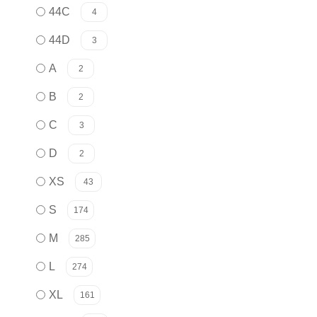
44C
4
44D
3
A
2
B
2
C
3
D
2
XS
43
S
174
M
285
L
274
XL
161