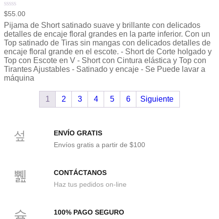
Valorado
$
55.00
con
Pijama de Short satinado suave y brillante con delicados
0
de
detalles de encaje floral grandes en la parte inferior. Con un
5
Top satinado de Tiras sin mangas con delicados detalles de
encaje floral grande en el escote. - Short de Corte holgado y
Top con Escote en V - Short con Cintura elástica y Top con
Tirantes Ajustables - Satinado y encaje - Se Puede lavar a
máquina
1
2
3
4
5
6
Siguiente
ENVÍO GRATIS
Envíos gratis a partir de $100
CONTÁCTANOS
Haz tus pedidos on-line
100% PAGO SEGURO