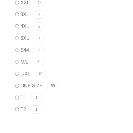
XXL
14
3XL
7
4XL
6
5XL
7
S/M
7
M/L
5
L/XL
10
ONE SIZE
59
T1
1
T2
1