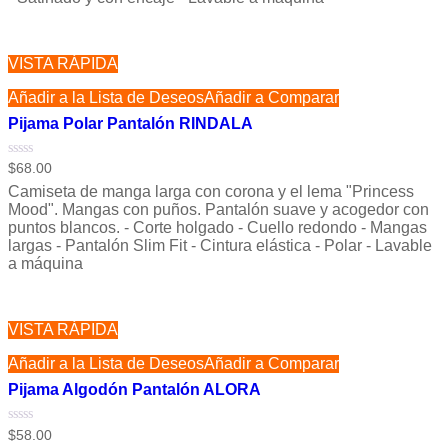
VISTA RÁPIDA
Añadir a la Lista de Deseos
Añadir a Comparar
Pijama Polar Pantalón RINDALA
Valorado
$
68.00
con
Camiseta de manga larga con corona y el lema "Princess
0
de
Mood". Mangas con puños. Pantalón suave y acogedor con
5
puntos blancos. - Corte holgado - Cuello redondo - Mangas
largas - Pantalón Slim Fit - Cintura elástica - Polar - Lavable
a máquina
VISTA RÁPIDA
Añadir a la Lista de Deseos
Añadir a Comparar
Pijama Algodón Pantalón ALORA
Valorado
$
58.00
con