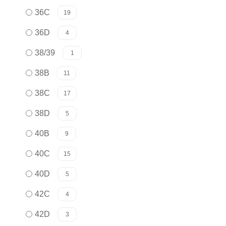
36C
19
36D
4
38/39
1
38B
11
38C
17
38D
5
40B
9
40C
15
40D
5
42C
4
42D
3