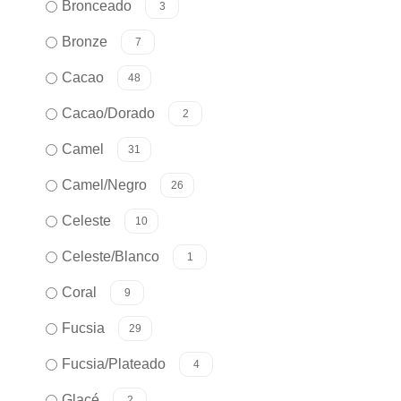
Bronceado
3
Bronze
7
Cacao
48
Cacao/Dorado
2
Camel
31
Camel/Negro
26
Celeste
10
Celeste/Blanco
1
Coral
9
Fucsia
29
Fucsia/Plateado
4
Glacé
2