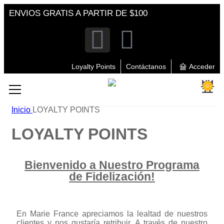
ENVIOS GRATIS A PARTIR DE $100
Loyalty Points
Contáctanos
Acceder
0
Inicio
LOYALTY POINTS
LOYALTY POINTS
Bienvenido a Nuestro Programa
de Fidelización!
En Marie France apreciamos la lealtad de nuestros
clientes y nos gustaría retribuir. A través de nuestro