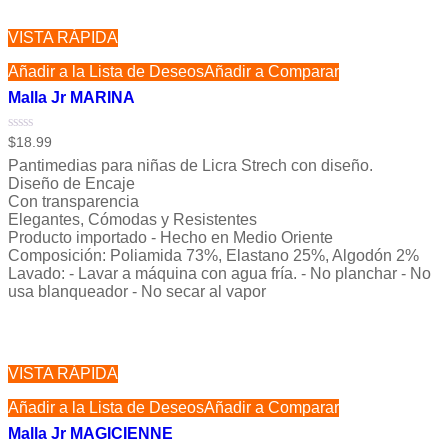
VISTA RÁPIDA
Añadir a la Lista de Deseos
Añadir a Comparar
Malla Jr MARINA
Valorado
$
18.99
con
Pantimedias para niñas de Licra Strech con diseño.
0
de
Diseño de Encaje
5
Con transparencia
Elegantes, Cómodas y Resistentes
Producto importado - Hecho en Medio Oriente
Composición: Poliamida 73%, Elastano 25%, Algodón 2%
Lavado: - Lavar a máquina con agua fría. - No planchar - No
usa blanqueador - No secar al vapor
VISTA RÁPIDA
Añadir a la Lista de Deseos
Añadir a Comparar
Malla Jr MAGICIENNE