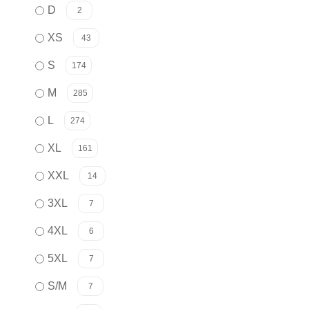
D
2
XS
43
S
174
M
285
L
274
XL
161
XXL
14
3XL
7
4XL
6
5XL
7
S/M
7