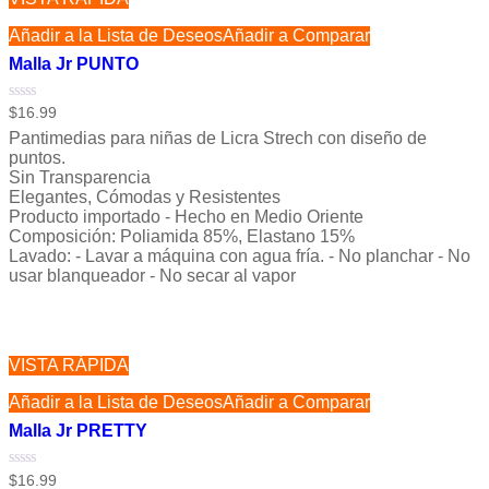
Añadir a la Lista de Deseos
Añadir a Comparar
Malla Jr PUNTO
Valorado
$
16.99
con
Pantimedias para niñas de Licra Strech con diseño de
0
de
puntos.
5
Sin Transparencia
Elegantes, Cómodas y Resistentes
Producto importado - Hecho en Medio Oriente
Composición: Poliamida 85%, Elastano 15%
Lavado: - Lavar a máquina con agua fría. - No planchar - No
usar blanqueador - No secar al vapor
VISTA RÁPIDA
Añadir a la Lista de Deseos
Añadir a Comparar
Malla Jr PRETTY
Valorado
$
16.99