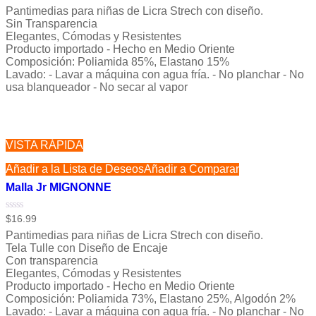
con
Pantimedias para niñas de Licra Strech con diseño.
0
de
Sin Transparencia
5
Elegantes, Cómodas y Resistentes
Producto importado - Hecho en Medio Oriente
Composición: Poliamida 85%, Elastano 15%
Lavado: - Lavar a máquina con agua fría. - No planchar - No
usa blanqueador - No secar al vapor
VISTA RÁPIDA
Añadir a la Lista de Deseos
Añadir a Comparar
Malla Jr MIGNONNE
Valorado
$
16.99
con
Pantimedias para niñas de Licra Strech con diseño.
0
de
Tela Tulle con Diseño de Encaje
5
Con transparencia
Elegantes, Cómodas y Resistentes
Producto importado - Hecho en Medio Oriente
Composición: Poliamida 73%, Elastano 25%, Algodón 2%
Lavado: - Lavar a máquina con agua fría. - No planchar - No