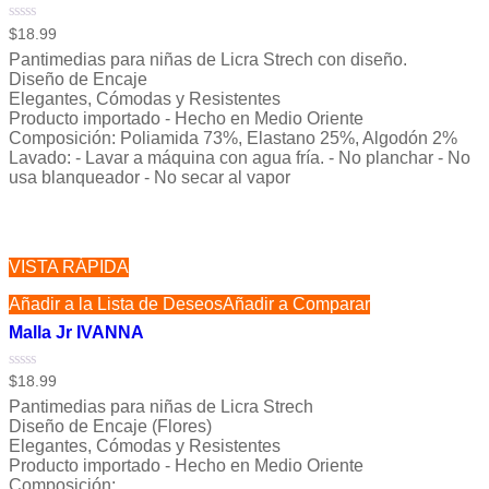
Valorado
$
18.99
con
Pantimedias para niñas de Licra Strech con diseño.
0
de
Diseño de Encaje
5
Elegantes, Cómodas y Resistentes
Producto importado - Hecho en Medio Oriente
Composición: Poliamida 73%, Elastano 25%, Algodón 2%
Lavado: - Lavar a máquina con agua fría. - No planchar - No
usa blanqueador - No secar al vapor
VISTA RÁPIDA
Añadir a la Lista de Deseos
Añadir a Comparar
Malla Jr IVANNA
Valorado
$
18.99
con
Pantimedias para niñas de Licra Strech
0
de
Diseño de Encaje (Flores)
5
Elegantes, Cómodas y Resistentes
Producto importado - Hecho en Medio Oriente
Composición: