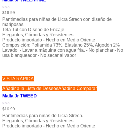
Valorado
$
16.99
con
Pantimedias para niñas de Licra Strech con diseño de
0
de
mariposas.
5
Tela Tul con Diseño de Encaje
Elegantes, Cómodas y Resistentes
Producto importado - Hecho en Medio Oriente
Composición: Poliamida 73%, Elastano 25%, Algodón 2%
Lavado: - Lavar a máquina con agua fría. - No planchar - No
usa blanqueador - No secar al vapor
VISTA RÁPIDA
Añadir a la Lista de Deseos
Añadir a Comparar
Malla Jr TWEED
Valorado
$
16.99
con
Pantimedias para niñas de Licra Strech.
0
de
Elegantes, Cómodas y Resistentes
5
Producto importado - Hecho en Medio Oriente