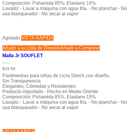
Composición: Poliamida 85%, Elastano 15%
Lavado: - Lavar a máquina con agua fría. - No planchar - No
usa blanqueador - No secar al vapor
Agotado
VISTA RÁPIDA
Añadir a la Lista de Deseos
Añadir a Comparar
Malla Jr SOUFLET
Valorado
$
18.99
con
Pantimedias para niñas de Licra Strech con diseño.
0
de
Sin Transparencia
5
Elegantes, Cómodas y Resistentes
Producto importado - Hecho en Medio Oriente
Composición: Poliamida 85%, Elastano 15%
Lavado: - Lavar a máquina con agua fría. - No planchar - No
usa blanqueador - No secar al vapor
VISTA RÁPIDA