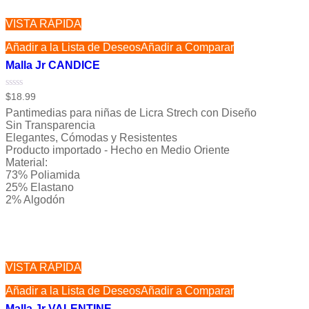
VISTA RÁPIDA
Añadir a la Lista de Deseos
Añadir a Comparar
Malla Jr CANDICE
Valorado
$
18.99
con
Pantimedias para niñas de Licra Strech con Diseño
0
de
Sin Transparencia
5
Elegantes, Cómodas y Resistentes
Producto importado - Hecho en Medio Oriente
Material:
73% Poliamida
25% Elastano
2% Algodón
VISTA RÁPIDA
Añadir a la Lista de Deseos
Añadir a Comparar
Malla Jr VALENTINE