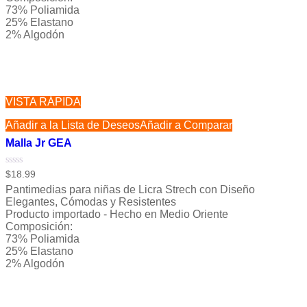
73% Poliamida
25% Elastano
2% Algodón
VISTA RÁPIDA
Añadir a la Lista de Deseos
Añadir a Comparar
Malla Jr GEA
Valorado
$
18.99
con
Pantimedias para niñas de Licra Strech con Diseño
0
de
Elegantes, Cómodas y Resistentes
5
Producto importado - Hecho en Medio Oriente
Composición:
73% Poliamida
25% Elastano
2% Algodón