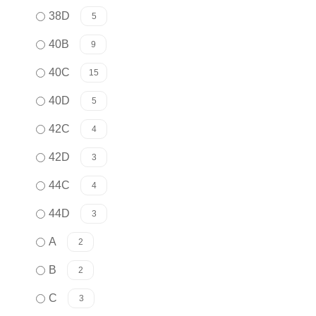
38D
5
40B
9
40C
15
40D
5
42C
4
42D
3
44C
4
44D
3
A
2
B
2
C
3