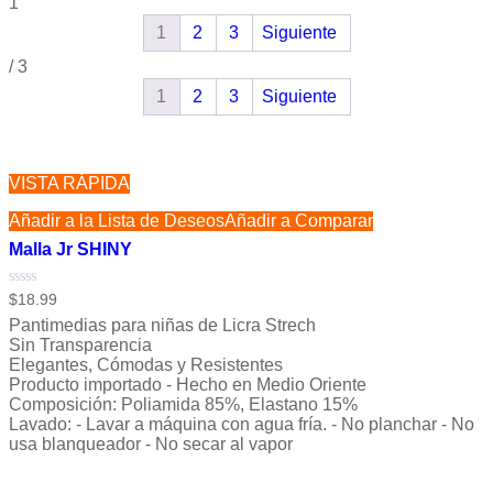
1
1
2
3
Siguiente
/
3
1
2
3
Siguiente
VISTA RÁPIDA
Añadir a la Lista de Deseos
Añadir a Comparar
Malla Jr SHINY
Valorado
$
18.99
con
Pantimedias para niñas de Licra Strech
0
de
Sin Transparencia
5
Elegantes, Cómodas y Resistentes
Producto importado - Hecho en Medio Oriente
Composición: Poliamida 85%, Elastano 15%
Lavado: - Lavar a máquina con agua fría. - No planchar - No
usa blanqueador - No secar al vapor