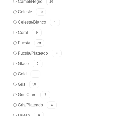
Camel/Negro
26
Celeste
10
Celeste/Blanco
1
Coral
9
Fucsia
29
Fucsia/Plateado
4
Glacé
2
Gold
3
Gris
50
Gris Claro
7
Gris/Plateado
4
Hueso
6