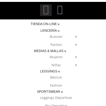
TIENDA ON-LINE
LENCERÍA
Brassier
Panties
MEDIAS & MALLAS
Mujeres
Niñas
LEGGINGS
Básicos
Fashion
SPORTSWEAR
Leggings Deportivos
Bra Deportivo