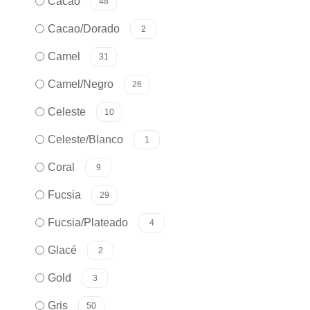
Cacao
48
Cacao/Dorado
2
Camel
31
Camel/Negro
26
Celeste
10
Celeste/Blanco
1
Coral
9
Fucsia
29
Fucsia/Plateado
4
Glacé
2
Gold
3
Gris
50