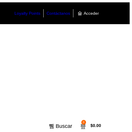
Loyalty Points
Contáctanos
Acceder
0
Buscar
$
0.00