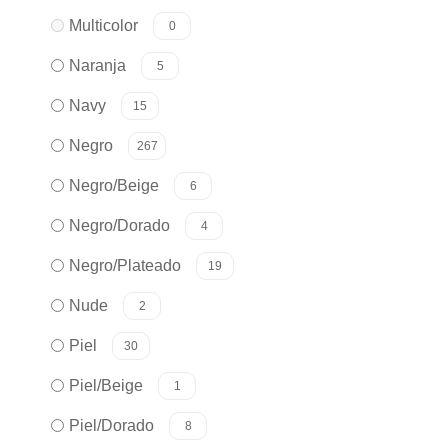
Multicolor
0
Naranja
5
Navy
15
Negro
267
Negro/Beige
6
Negro/Dorado
4
Negro/Plateado
19
Nude
2
Piel
30
Piel/Beige
1
Piel/Dorado
8