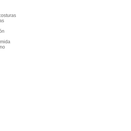
costuras
as
ón
amida
ano