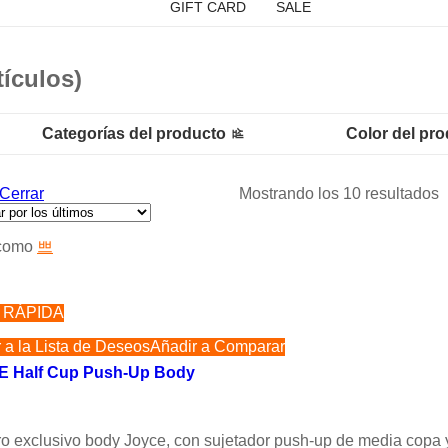
GIFT CARD
SALE
tículos)
Categorías del producto
Color del pr
Cerrar
Mostrando los 10 resultados
 como
 RÁPIDA
 a la Lista de Deseos
Añadir a Comparar
 Half Cup Push-Up Body
o
o exclusivo body Joyce, con sujetador push-up de media copa y 