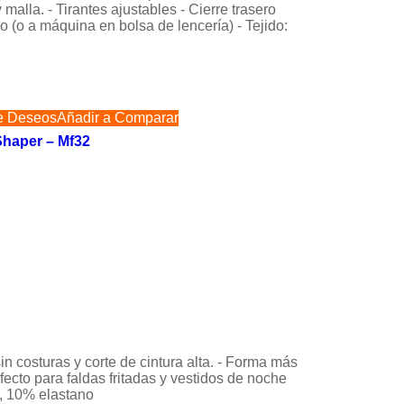
alla. - Tirantes ajustables - Cierre trasero
o (o a máquina en bolsa de lencería) - Tejido:
de Deseos
Añadir a Comparar
Shaper – Mf32
in costuras y corte de cintura alta. - Forma más
fecto para faldas fritadas y vestidos de noche
a, 10% elastano