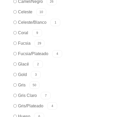
Camel/Negro
26
Celeste
10
Celeste/Blanco
1
Coral
9
Fucsia
29
Fucsia/Plateado
4
Glacé
2
Gold
3
Gris
50
Gris Claro
7
Gris/Plateado
4
Hueso
6