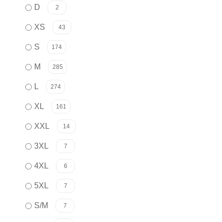
D
2
XS
43
S
174
M
285
L
274
XL
161
XXL
14
3XL
7
4XL
6
5XL
7
S/M
7