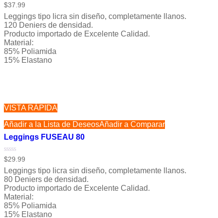
Valorado
$
37.99
con
Leggings tipo licra sin diseño, completamente llanos.
0
de
120 Deniers de densidad.
5
Producto importado de Excelente Calidad.
Material:
85% Poliamida
15% Elastano
VISTA RÁPIDA
Añadir a la Lista de Deseos
Añadir a Comparar
Leggings FUSEAU 80
Valorado
$
29.99
con
Leggings tipo licra sin diseño, completamente llanos.
0
de
80 Deniers de densidad.
5
Producto importado de Excelente Calidad.
Material:
85% Poliamida
15% Elastano