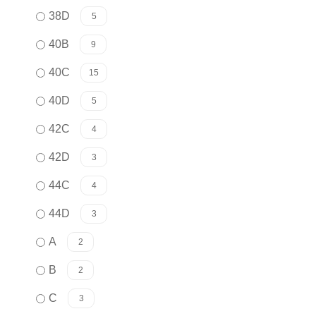
38D
5
40B
9
40C
15
40D
5
42C
4
42D
3
44C
4
44D
3
A
2
B
2
C
3