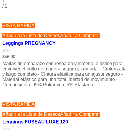
1
/
1
VISTA RÁPIDA
Añadir a la Lista de Deseos
Añadir a Comparar
Leggings PREGNANCY
Valorado
$
46.00
con
Mallas de embarazo con respaldo y material elástico para
0
de
envolver el bulto de manera segura y cómoda. - Cintura alta
5
y largo completo - Cintura elástica para un ajuste seguro -
Material elástico para una total libertad de movimiento -
Composición: 95% Poliamida, 5% Elastano
VISTA RÁPIDA
Añadir a la Lista de Deseos
Añadir a Comparar
Leggings FUSEAU LUXE 120