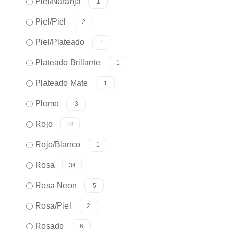
Piel/Naranja
1
Piel/Piel
2
Piel/Plateado
1
Plateado Brillante
1
Plateado Mate
1
Plomo
3
Rojo
18
Rojo/Blanco
1
Rosa
34
Rosa Neon
5
Rosa/Piel
2
Rosado
6