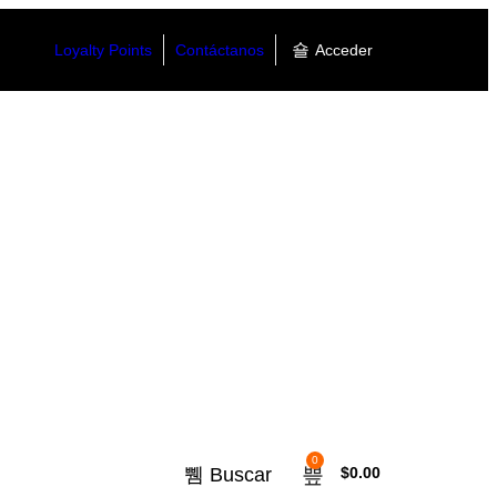
Loyalty Points
Contáctanos
Acceder
0
Buscar
$
0.00