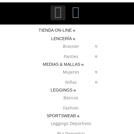
TIENDA ON-LINE
LENCERÍA
Brassier
Panties
MEDIAS & MALLAS
Mujeres
Niñas
LEGGINGS
Básicos
Fashion
SPORTSWEAR
Leggings Deportivos
Bra Deportivo