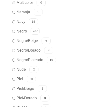
Multicolor
0
Naranja
5
Navy
15
Negro
267
Negro/Beige
6
Negro/Dorado
4
Negro/Plateado
19
Nude
2
Piel
30
Piel/Beige
1
Piel/Dorado
8