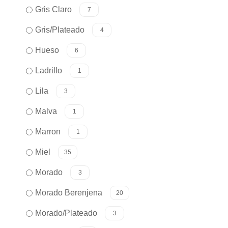
Gris Claro
7
Gris/Plateado
4
Hueso
6
Ladrillo
1
Lila
3
Malva
1
Marron
1
Miel
35
Morado
3
Morado Berenjena
20
Morado/Plateado
3