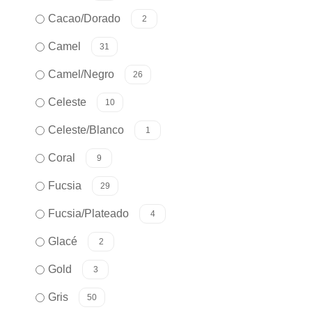
Cacao/Dorado
2
Camel
31
Camel/Negro
26
Celeste
10
Celeste/Blanco
1
Coral
9
Fucsia
29
Fucsia/Plateado
4
Glacé
2
Gold
3
Gris
50