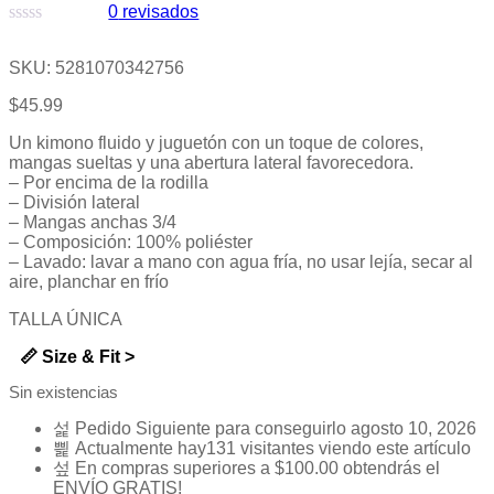
0
revisados
Valorado
con
SKU:
5281070342756
0
de
$
45.99
5
Un kimono fluido y juguetón con un toque de colores,
mangas sueltas y una abertura lateral favorecedora.
– Por encima de la rodilla
– División lateral
– Mangas anchas 3/4
– Composición: 100% poliéster
– Lavado: lavar a mano con agua fría, no usar lejía, secar al
aire, planchar en frío
TALLA ÚNICA
📏 Size & Fit >
Sin existencias
Pedido Siguiente
para conseguirlo
agosto 10, 2026
Actualmente hay
131
visitantes viendo este artículo
En compras superiores a
$
100.00
obtendrás el
ENVÍO GRATIS!