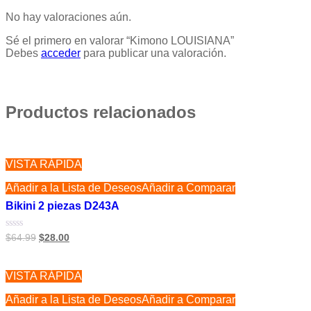
No hay valoraciones aún.
Sé el primero en valorar “Kimono LOUISIANA”
Debes
acceder
para publicar una valoración.
Productos relacionados
VISTA RÁPIDA
Añadir a la Lista de Deseos
Añadir a Comparar
Bikini 2 piezas D243A
Valorado
$
64.99
$
28.00
con
0
de
5
VISTA RÁPIDA
Añadir a la Lista de Deseos
Añadir a Comparar