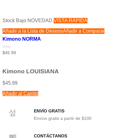
Stock Bajo
NOVEDAD
VISTA RÁPIDA
Añadir a la Lista de Deseos
Añadir a Comparar
Kimono NORMA
Valorado
$
45.99
con
0
de
5
Kimono LOUISIANA
$
45.99
Añadir al Carrito
ENVÍO GRATIS
Envíos gratis a partir de $100
CONTÁCTANOS