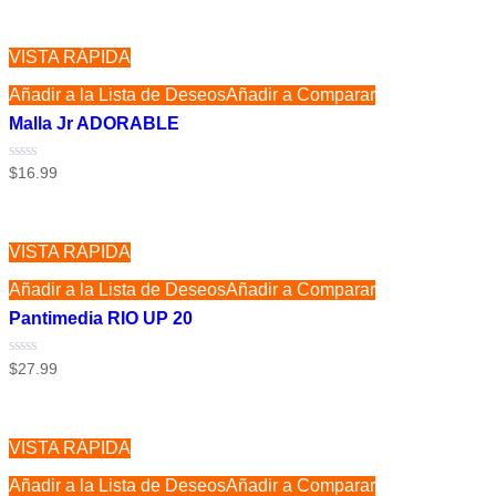
VISTA RÁPIDA
Añadir a la Lista de Deseos
Añadir a Comparar
Malla Jr ADORABLE
Valorado
$
16.99
con
0
de
5
VISTA RÁPIDA
Añadir a la Lista de Deseos
Añadir a Comparar
Pantimedia RIO UP 20
Valorado
$
27.99
con
0
de
5
VISTA RÁPIDA
Añadir a la Lista de Deseos
Añadir a Comparar