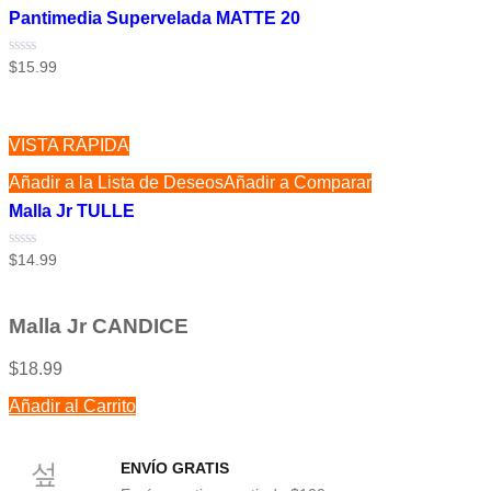
Pantimedia Supervelada MATTE 20
Valorado
$
15.99
con
0
de
5
VISTA RÁPIDA
Añadir a la Lista de Deseos
Añadir a Comparar
Malla Jr TULLE
Valorado
$
14.99
con
0
de
5
Malla Jr CANDICE
$
18.99
Añadir al Carrito
ENVÍO GRATIS