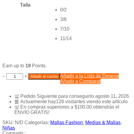
Talla
0/2
3/6
7/10
11/14
Earn up to
19
Points.
Añadir a la Lista de Deseos
−
+
Añadir al carrito
Añadir a Comparar
Pedido Siguiente
para conseguirlo
agosto 11, 2026
Actualmente hay
126
visitantes viendo este artículo
En compras superiores a
$
100.00
obtendrás el
ENVÍO GRATIS!
SKU:
N/D
Categorías:
Mallas Fashion
,
Medias & Mallas
,
Niñas
Compartir :