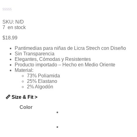
Valorado
con
SKU:
N/D
0
7 en stock
de
5
$
18.99
Pantimedias para niñas de Licra Strech con Diseño
Sin Transparencia
Elegantes, Cómodas y Resistentes
Producto importado – Hecho en Medio Oriente
Material:
73% Poliamida
25% Elastano
2% Algodón
📏 Size & Fit >
Color