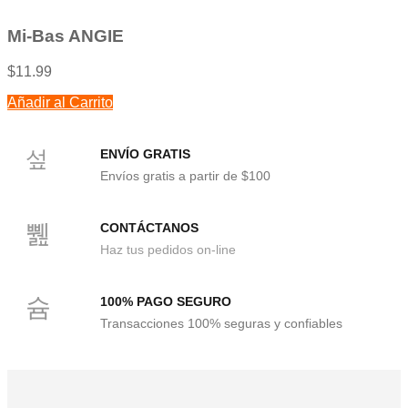
0
de
5
Mi-Bas ANGIE
$
11.99
Añadir al Carrito
ENVÍO GRATIS
Envíos gratis a partir de $100
CONTÁCTANOS
Haz tus pedidos on-line
100% PAGO SEGURO
Transacciones 100% seguras y confiables