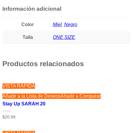
Información adicional
Color
Miel
,
Negro
Talla
ONE SIZE
Productos relacionados
VISTA RÁPIDA
Añadir a la Lista de Deseos
Añadir a Comparar
Stay Up SARAH 20
Valorado
$
20.99
con
0
de
5