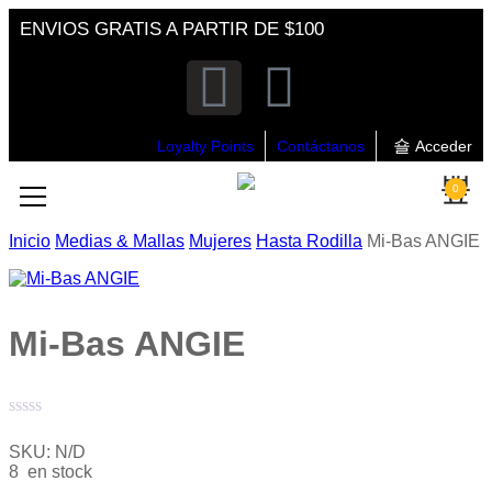
ENVIOS GRATIS A PARTIR DE $100
Loyalty Points
Contáctanos
Acceder
0
Inicio
Medias & Mallas
Mujeres
Hasta Rodilla
Mi-Bas ANGIE
Mi-Bas ANGIE
Valorado
con
SKU:
N/D
0
8 en stock
de