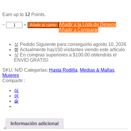
Earn up to
12
Points.
Añadir a la Lista de Deseos
−
+
Añadir al carrito
Añadir a Comparar
Pedido Siguiente
para conseguirlo
agosto 10, 2026
Actualmente hay
150
visitantes viendo este artículo
En compras superiores a
$
100.00
obtendrás el
ENVÍO GRATIS!
SKU:
N/D
Categorías:
Hasta Rodilla
,
Medias & Mallas
,
Mujeres
Compartir :
Información adicional