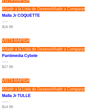
VISTA RÁPIDA
Añadir a la Lista de Deseos
Añadir a Comparar
Malla Jr COQUETTE
Valorado
$
16.99
con
0
de
5
VISTA RÁPIDA
Añadir a la Lista de Deseos
Añadir a Comparar
Pantimedia Cybele
Valorado
$
27.99
con
0
de
5
VISTA RÁPIDA
Añadir a la Lista de Deseos
Añadir a Comparar
Malla Jr TULLE
Valorado
$
14.99
con