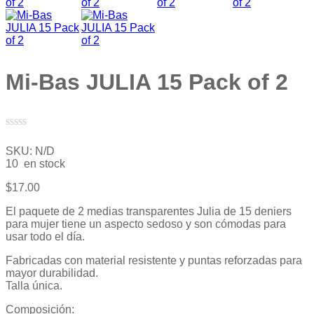
Mi-Bas JULIA 15 Pack of 2
Valorado
con
SKU:
N/D
0
10 en stock
de
5
$
17.00
El paquete de 2 medias transparentes Julia de 15 deniers
para mujer tiene un aspecto sedoso y son cómodas para
usar todo el día.
Fabricadas con material resistente y puntas reforzadas para
mayor durabilidad.
Talla única.
Composición: