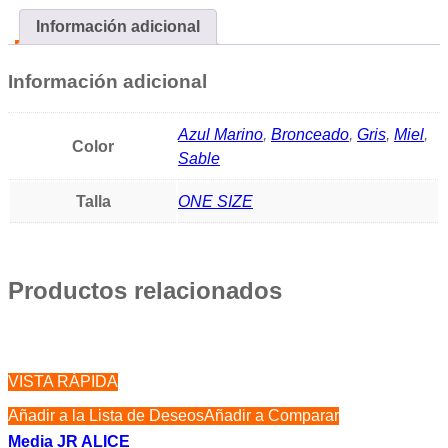
Información adicional
Información adicional
Azul Marino
,
Bronceado
,
Gris
,
Miel
,
Color
Sable
Talla
ONE SIZE
Productos relacionados
VISTA RÁPIDA
Añadir a la Lista de Deseos
Añadir a Comparar
Media JR ALICE