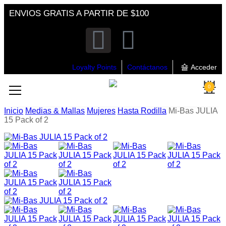
ENVIOS GRATIS A PARTIR DE $100
Loyalty Points
Contáctanos
Acceder
0
Inicio
Medias & Mallas
Mujeres
Hasta Rodilla
Mi-Bas JULIA
15 Pack of 2