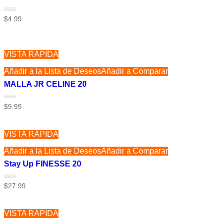
Valorado
$
4.99
con
0
de
5
VISTA RÁPIDA
Añadir a la Lista de Deseos
Añadir a Comparar
MALLA JR CELINE 20
Valorado
$
9.99
con
0
de
5
VISTA RÁPIDA
Añadir a la Lista de Deseos
Añadir a Comparar
Stay Up FINESSE 20
Valorado
$
27.99
con
0
de
5
VISTA RÁPIDA