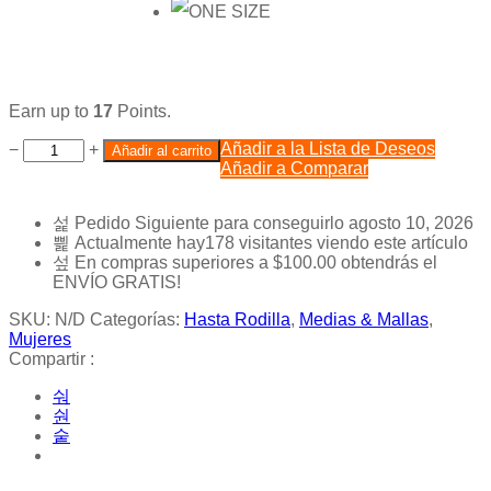
Earn up to
17
Points.
Añadir a la Lista de Deseos
−
+
Añadir al carrito
Añadir a Comparar
Pedido Siguiente
para conseguirlo
agosto 10, 2026
Actualmente hay
178
visitantes viendo este artículo
En compras superiores a
$
100.00
obtendrás el
ENVÍO GRATIS!
SKU:
N/D
Categorías:
Hasta Rodilla
,
Medias & Mallas
,
Mujeres
Compartir :