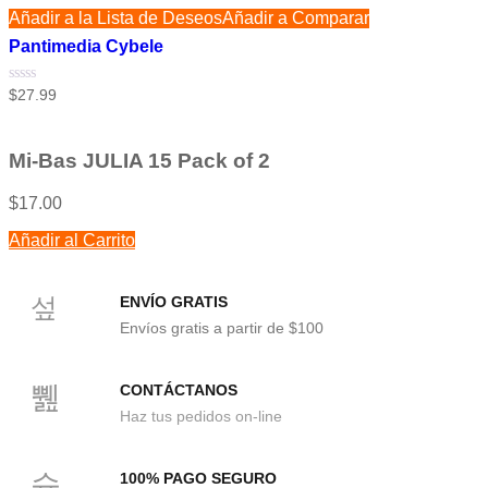
Añadir a la Lista de Deseos
Añadir a Comparar
Pantimedia Cybele
Valorado
$
27.99
con
0
de
5
Mi-Bas JULIA 15 Pack of 2
$
17.00
Añadir al Carrito
ENVÍO GRATIS
Envíos gratis a partir de $100
CONTÁCTANOS
Haz tus pedidos on-line
100% PAGO SEGURO