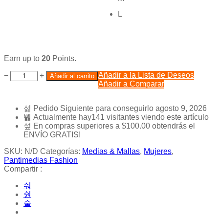
L
Earn up to
20
Points.
Añadir a la Lista de Deseos
−
+
Añadir al carrito
Añadir a Comparar
Pedido Siguiente
para conseguirlo
agosto 9, 2026
Actualmente hay
141
visitantes viendo este artículo
En compras superiores a
$
100.00
obtendrás el
ENVÍO GRATIS!
SKU:
N/D
Categorías:
Medias & Mallas
,
Mujeres
,
Pantimedias Fashion
Compartir :