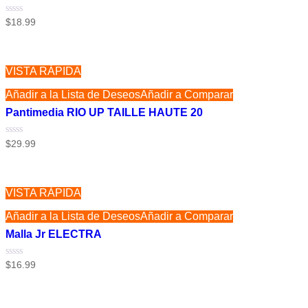
Valorado
$
18.99
con
0
de
5
VISTA RÁPIDA
Añadir a la Lista de Deseos
Añadir a Comparar
Pantimedia RIO UP TAILLE HAUTE 20
Valorado
$
29.99
con
0
de
5
VISTA RÁPIDA
Añadir a la Lista de Deseos
Añadir a Comparar
Malla Jr ELECTRA
Valorado
$
16.99
con
0
de
5