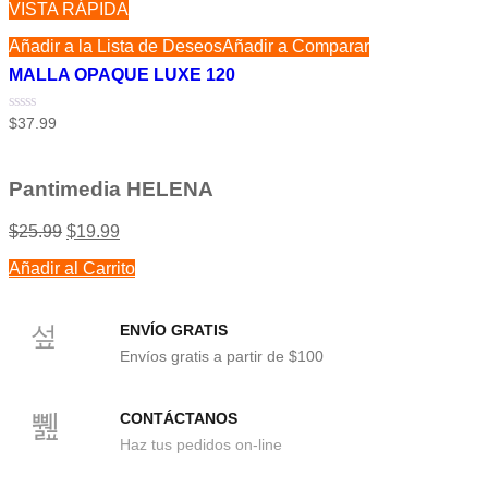
VISTA RÁPIDA
Añadir a la Lista de Deseos
Añadir a Comparar
MALLA OPAQUE LUXE 120
Valorado
$
37.99
con
0
de
5
Pantimedia HELENA
$
25.99
$
19.99
Añadir al Carrito
ENVÍO GRATIS
Envíos gratis a partir de $100
CONTÁCTANOS
Haz tus pedidos on-line