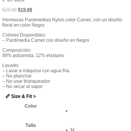
de
5
$
25.99
$
19.99
Hermosas Pantimedias Nylon color Camel, con un diseño
floral en color Negro
Colores Disponibles:
– Pantimedia Camel con diseño en Negro
Composición:
88% poliamida, 12% elastano
Lavado:
– Lavar a máquina con agua fría.
– No planchar
– No usar blanqueador
– No secar al vapor
📏 Size & Fit >
Color
Talla
M