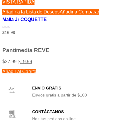
VISTA RÁPIDA
Añadir a la Lista de Deseos
Añadir a Comparar
Malla Jr COQUETTE
Valorado
$
16.99
con
0
de
5
Pantimedia REVE
$
27.99
$
19.99
Añadir al Carrito
ENVÍO GRATIS
Envíos gratis a partir de $100
CONTÁCTANOS
Haz tus pedidos on-line