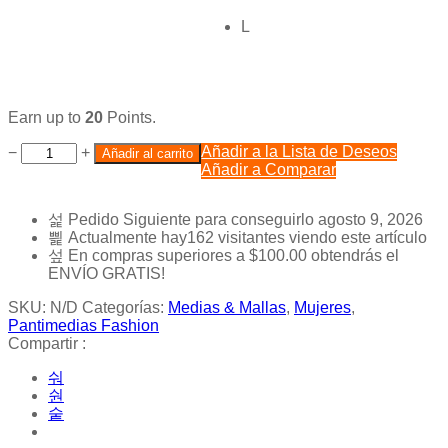
L
Earn up to
20
Points.
Añadir a la Lista de Deseos
−
+
Añadir al carrito
Añadir a Comparar
Pedido Siguiente
para conseguirlo
agosto 9, 2026
Actualmente hay
162
visitantes viendo este artículo
En compras superiores a
$
100.00
obtendrás el
ENVÍO GRATIS!
SKU:
N/D
Categorías:
Medias & Mallas
,
Mujeres
,
Pantimedias Fashion
Compartir :