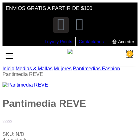
ENVIOS GRATIS A PARTIR DE $100
Loyalty Points
Contáctanos
Acceder
0
Inicio
Medias & Mallas
Mujeres
Pantimedias Fashion
Pantimedia REVE
Pantimedia REVE
Valorado
con
SKU:
N/D
0
4 en stock