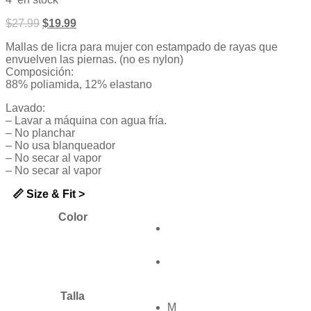
de
5
$
27.99
$
19.99
Mallas de licra para mujer con estampado de rayas que
envuelven las piernas. (no es nylon)
Composición:
88% poliamida, 12% elastano
Lavado:
– Lavar a máquina con agua fría.
– No planchar
– No usa blanqueador
– No secar al vapor
– No secar al vapor
📏 Size & Fit >
Color
Talla
M