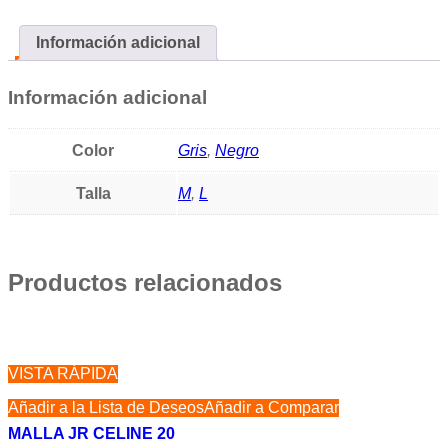
Información adicional
Información adicional
Color
Gris
,
Negro
Talla
M
,
L
Productos relacionados
VISTA RÁPIDA
Añadir a la Lista de Deseos
Añadir a Comparar
MALLA JR CELINE 20