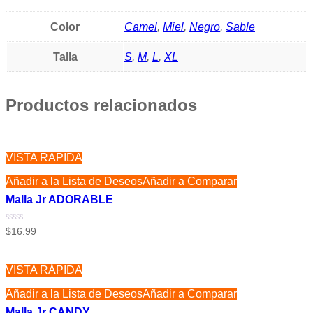
Color
Camel
,
Miel
,
Negro
,
Sable
Talla
S
,
M
,
L
,
XL
Productos relacionados
VISTA RÁPIDA
Añadir a la Lista de Deseos
Añadir a Comparar
Malla Jr ADORABLE
Valorado
$
16.99
con
0
de
5
VISTA RÁPIDA
Añadir a la Lista de Deseos
Añadir a Comparar
Malla Jr CANDY