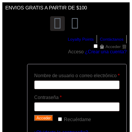
ENVIOS GRATIS A PARTIR DE $100
Loyalty Points
Contáctanos
Acceder
Acceso
¿Crear una cuenta?
Nombre de usuario o correo electrónico
*
Contraseña
*
Acceder
Recuérdame