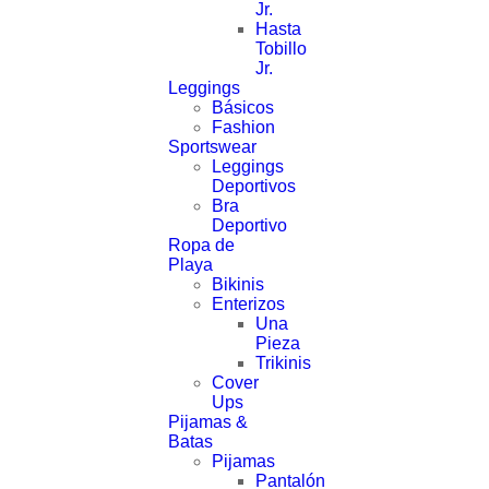
Servicios
Jr.
Hasta
Tobillo
GiftCard
Jr.
Leggings
Puntos y Recompensas
Básicos
Fashion
Política de Privacidad
Sportswear
Leggings
Deportivos
Suscribase
Bra
Deportivo
Nombre
Ropa de
Playa
Bikinis
Enterizos
Correo Electrónico
Una
Pieza
Trikinis
Cover
Ups
Enviar
Pijamas &
Batas
Pijamas
Pantalón