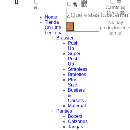
Carrito (
)
0
Añadir al Carrito
Cerrar
Home
Tienda
No hay
ENVÍO GRATIS
On-Line
productos en e
Lencería
carrito.
Envíos gratis a partir de $100
Brassier
Push
Up
CONTÁCTANOS
Super
Haz tus pedidos on-line
Push
Up
Strapless
100% PAGO SEGURO
Bralettes
Plus
Transacciones 100% seguras y confiables
Size
Bustiers
&
Corsets
Maternal
Panties
Boxers
Calzones
Tangas