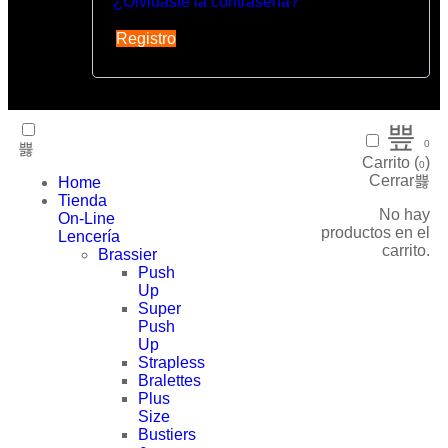
¿Olvidaste la contraseña?
Registro
0
Carrito (
)
0
Cerrar
Home
Tienda
No hay
On-Line
productos en el
Lencería
carrito.
Brassier
Push
Up
Super
Push
Up
Strapless
Bralettes
Plus
Size
Bustiers