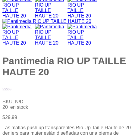
Pantimedia RIO UP TAILLE
HAUTE 20
Valorado
con
SKU:
N/D
0
20 en stock
de
5
$
29.99
Las mallas push up transparentes Rio Up Taille Haute de 20
deniers para mujer están diseñadas con una pierna de