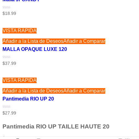
Valorado
$
18.99
con
0
de
5
VISTA RÁPIDA
Añadir a la Lista de Deseos
Añadir a Comparar
MALLA OPAQUE LUXE 120
Valorado
$
37.99
con
0
de
5
VISTA RÁPIDA
Añadir a la Lista de Deseos
Añadir a Comparar
Pantimedia RIO UP 20
Valorado
$
27.99
con
0
de
Pantimedia RIO UP TAILLE HAUTE 20
5
$
29.99