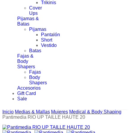
Trikinis
Cover
Ups
Pijamas &
Batas
Pijamas
Pantalón
Short
Vestido
Batas
Fajas &
Body
Shapers
Fajas
Body
Shapers
Accesorios
Gift Card
Sale
Inicio
Medias & Mallas
Mujeres
Medical & Body Shaping
Pantimedia RIO UP TAILLE HAUTE 20