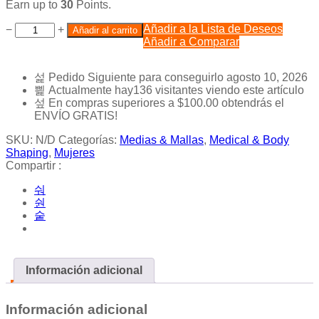
Earn up to
30
Points.
Añadir a la Lista de Deseos
−
+
Añadir al carrito
Añadir a Comparar
Pedido Siguiente
para conseguirlo
agosto 10, 2026
Actualmente hay
136
visitantes viendo este artículo
En compras superiores a
$
100.00
obtendrás el
ENVÍO GRATIS!
SKU:
N/D
Categorías:
Medias & Mallas
,
Medical & Body
Shaping
,
Mujeres
Compartir :
Información adicional
Información adicional