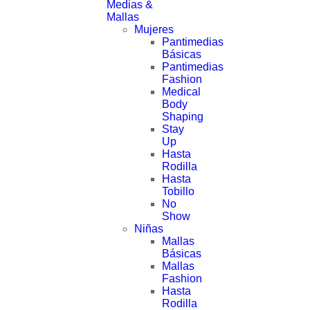
Medias &
Mallas
isla: Mall El Jardín segundo nivel (frente a Mango)
Mujeres
Pantimedias
Local: Av. 6 Dicembre N23-49 y Baquedano
Básicas
Pantimedias
infomariefrance@gmail.com
Fashion
Teléfono: +593 (02) 224058
Medical
Lunes-Domingo
Body
Shaping
Stay
Up
Hasta
Rodilla
Hasta
Tobillo
No
Show
Niñas
Mallas
Básicas
Mallas
Fashion
Hasta
Rodilla