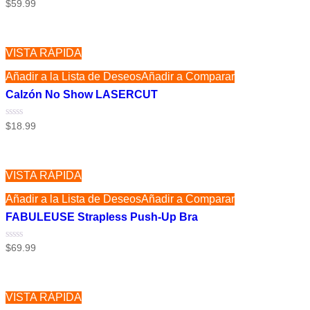
Valorado
$
59.99
con
0
de
5
VISTA RÁPIDA
Añadir a la Lista de Deseos
Añadir a Comparar
Calzón No Show LASERCUT
Valorado
$
18.99
con
0
de
5
VISTA RÁPIDA
Añadir a la Lista de Deseos
Añadir a Comparar
FABULEUSE Strapless Push-Up Bra
Valorado
$
69.99
con
0
de
5
VISTA RÁPIDA