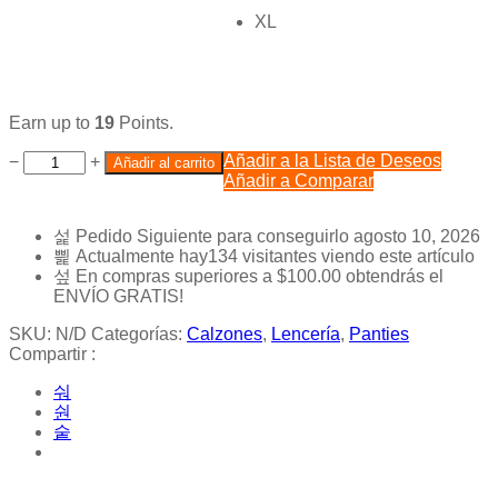
XL
Earn up to
19
Points.
Añadir a la Lista de Deseos
−
+
Añadir al carrito
Añadir a Comparar
Pedido Siguiente
para conseguirlo
agosto 10, 2026
Actualmente hay
134
visitantes viendo este artículo
En compras superiores a
$
100.00
obtendrás el
ENVÍO GRATIS!
SKU:
N/D
Categorías:
Calzones
,
Lencería
,
Panties
Compartir :