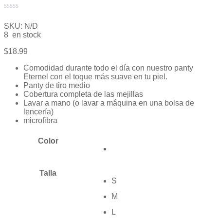
Valorado
con
SKU:
N/D
0
8 en stock
de
5
$
18.99
Comodidad durante todo el día con nuestro panty
Eternel con el toque más suave en tu piel.
Panty de tiro medio
Cobertura completa de las mejillas
Lavar a mano (o lavar a máquina en una bolsa de
lencería)
microfibra
Color
Talla
S
M
L