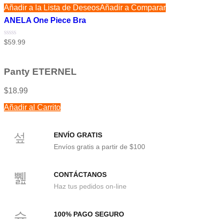
Añadir a la Lista de Deseos
Añadir a Comparar
ANELA One Piece Bra
Valorado
$
59.99
con
0
de
5
Panty ETERNEL
$
18.99
Añadir al Carrito
ENVÍO GRATIS
Envíos gratis a partir de $100
CONTÁCTANOS
Haz tus pedidos on-line
100% PAGO SEGURO