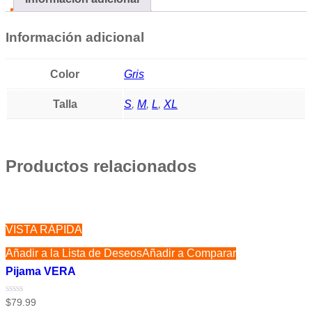
Información adicional
Color
Gris
Talla
S
,
M
,
L
,
XL
Productos relacionados
VISTA RÁPIDA
Añadir a la Lista de Deseos
Añadir a Comparar
Pijama VERA
Valorado
$
79.99
con