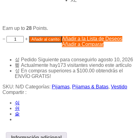
XL
Earn up to
28
Points.
Añadir a la Lista de Deseos
−
+
Añadir al carrito
Añadir a Comparar
Pedido Siguiente
para conseguirlo
agosto 10, 2026
Actualmente hay
173
visitantes viendo este artículo
En compras superiores a
$
100.00
obtendrás el
ENVÍO GRATIS!
SKU:
N/D
Categorías:
Pijamas
,
Pijamas & Batas
,
Vestido
Compartir :
Información adicional