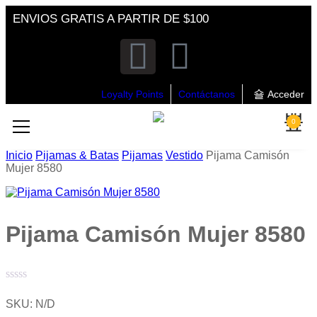
ENVIOS GRATIS A PARTIR DE $100
Loyalty Points
Contáctanos
Acceder
0
Inicio
Pijamas & Batas
Pijamas
Vestido
Pijama Camisón
Mujer 8580
Pijama Camisón Mujer 8580
Valorado
con
SKU:
N/D
0