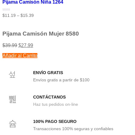
Pijama Camisón Niña 1264
Valorado
$
11.19
–
$
15.39
con
0
de
5
Pijama Camisón Mujer 8580
$
39.99
$
27.99
Añadir al Carrito
ENVÍO GRATIS
Envíos gratis a partir de $100
CONTÁCTANOS
Haz tus pedidos on-line
100% PAGO SEGURO
Transacciones 100% seguras y confiables