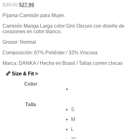
de
$
39.99
$
27.99
5
Pijama Camisón para Mujer.
Camisón Manga Larga color Gris Oscuro con diseño de
corazones en color blanco.
Grosor: Normal
Composición: 67% Poliéster / 33% Viscosa
Marca: DANKA / Hecho en Brasil / Tallas corren chicas
📏 Size & Fit >
Color
Talla
S
M
L