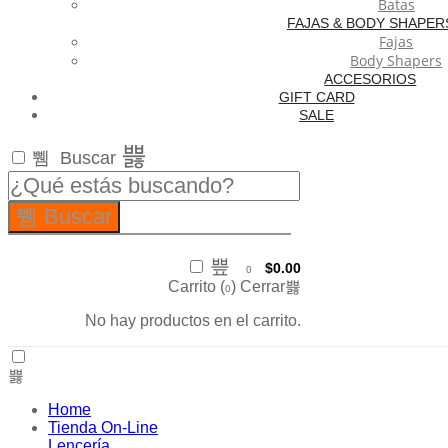
Batas
FAJAS & BODY SHAPER
Fajas
Body Shapers
ACCESORIOS
GIFT CARD
SALE
Buscar
Buscar
$
0.00
0
Carrito (
)
Cerrar
0
No hay productos en el carrito.
Home
Tienda On-Line
Lencería