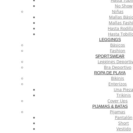
Hasta Tobil
No Show
Niñas
Mallas Bási
Mallas Fash
Hasta Rodilla
Hasta Tobillo
LEGGINGS
Básicos
Fashion
SPORTSWEAR
Leggings Deporti
Bra Deportivo
ROPA DE PLAYA
Bikinis
Enterizos
Una Piez
Trikinis
Cover Ups
PIJAMAS & BATAS
Pijamas
Pantalón
Short
Vestido