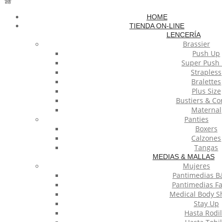
HOME
TIENDA ON-LINE
LENCERÍA
Brassier
Push Up
Super Push
Strapless
Bralettes
Plus Size
Bustiers & Co
Maternal
Panties
Boxers
Calzones
Tangas
MEDIAS & MALLAS
Mujeres
Pantimedias B
Pantimedias F
Medical Body S
Stay Up
Hasta Rodil