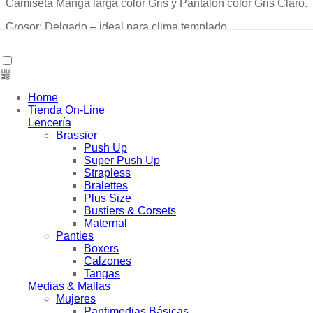
Camiseta Manga larga color Gris y Pantalón color Gris Claro.
Grosor: Delgado – ideal para clima templado
Composición: 67% Poliéster / 33% Viscosa
Marca: DANKA / Hecho en Brasil / Tallas corren chicas
Home
Tienda On-Line
Color
Lencería
Brassier
4
Push Up
6
Super Push Up
Talla
8
Strapless
10
Bralettes
Plus Size
Limpiar
Bustiers & Corsets
Maternal
Earn up to
25
Points.
Panties
Boxers
−
Pijama Pantalón Niño 1255 cantidad
Calzones
Añadir al carrito
Tangas
Añadir a la Lista de Deseos
Añadir a Comparar
Medias & Mallas
Mujeres
Pedido Siguiente
para conseguirlo
agosto 9, 2026
Pantimedias Básicas