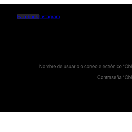
Facebook
Instagram
Nombre de usuario o correo electrónico
*
Obl
Contraseña
*
Obl