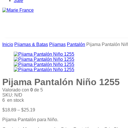
Sale
Inicio
Pijamas & Batas
Pijamas
Pantalón
Pijama Pantalón Ni
Pijama Pantalón Niño 1255
Valorado con
0
de 5
SKU:
N/D
6 en stock
$
18.89
–
$
25.19
Pijama Pantalón para Niño.