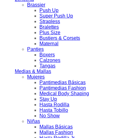
Brassier
Push Up
Super Push Up
Strapless
Bralettes
Plus Size
Bustiers & Corsets
Maternal
Panties
Boxers
Calzones
Tangas
Medias & Mallas
Mujeres
Pantimedias Básicas
Pantimedias Fashion
Medical Body Shaping
Stay Up
Hasta Rodilla
Hasta Tobillo
No Show
Niñas
Mallas Básicas
Mallas Fashion
Hasta Rodilla Jr.