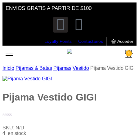
ENVIOS GRATIS A PARTIR DE $100
Loyalty Points
Contáctanos
Acceder
0
Inicio
Pijamas & Batas
Pijamas
Vestido
Pijama Vestido GIGI
Pijama Vestido GIGI
Valorado
con
SKU:
N/D
0
4 en stock
de