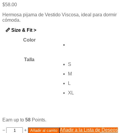
5
$
58.00
Hermosa pijama de Vestido Viscosa, ideal para dormir
cómoda.
📏 Size & Fit >
Color
Talla
S
M
L
XL
Earn up to
58
Points.
Añadir a la Lista de Deseos
−
+
Añadir al carrito