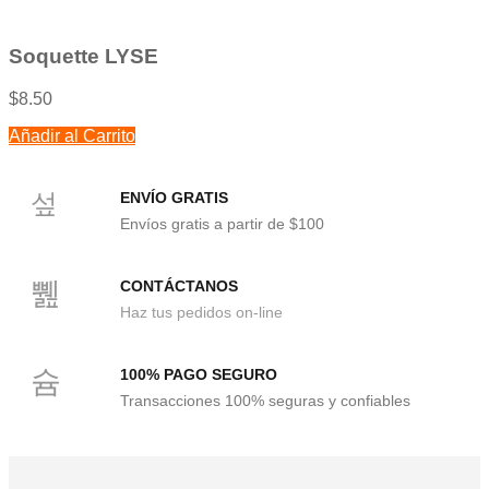
con
0
de
5
Soquette LYSE
$
8.50
Añadir al Carrito
ENVÍO GRATIS
Envíos gratis a partir de $100
CONTÁCTANOS
Haz tus pedidos on-line
100% PAGO SEGURO
Transacciones 100% seguras y confiables