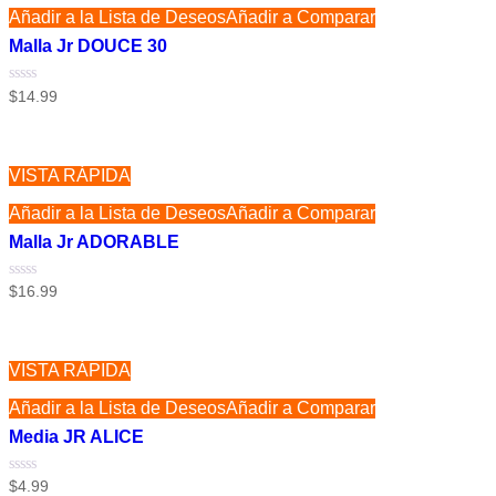
Añadir a la Lista de Deseos
Añadir a Comparar
Malla Jr DOUCE 30
Valorado
$
14.99
con
0
de
5
VISTA RÁPIDA
Añadir a la Lista de Deseos
Añadir a Comparar
Malla Jr ADORABLE
Valorado
$
16.99
con
0
de
5
VISTA RÁPIDA
Añadir a la Lista de Deseos
Añadir a Comparar
Media JR ALICE
Valorado
$
4.99