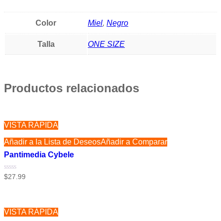
Color
Miel
,
Negro
Talla
ONE SIZE
Productos relacionados
VISTA RÁPIDA
Añadir a la Lista de Deseos
Añadir a Comparar
Pantimedia Cybele
Valorado
$
27.99
con
0
de
5
VISTA RÁPIDA