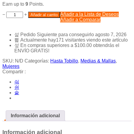
Earn up to
9
Points.
Añadir a la Lista de Deseos
−
+
Añadir al carrito
Añadir a Comparar
Pedido Siguiente
para conseguirlo
agosto 7, 2026
Actualmente hay
171
visitantes viendo este artículo
En compras superiores a
$
100.00
obtendrás el
ENVÍO GRATIS!
SKU:
N/D
Categorías:
Hasta Tobillo
,
Medias & Mallas
,
Mujeres
Compartir :
Información adicional
Información adicional