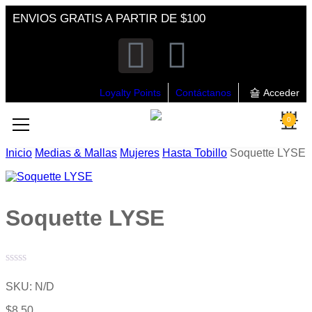
ENVIOS GRATIS A PARTIR DE $100
Loyalty Points
Contáctanos
Acceder
0
Inicio
Medias & Mallas
Mujeres
Hasta Tobillo
Soquette LYSE
Soquette LYSE
Valorado
con
SKU:
N/D
0
de
$
8.50