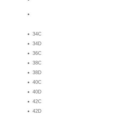
34C
34D
36C
38C
38D
40C
40D
42C
42D