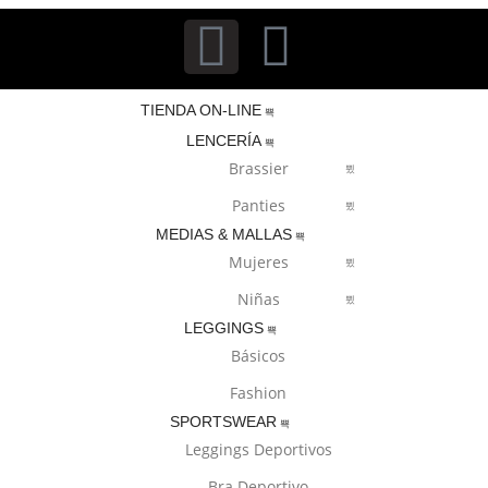
TIENDA ON-LINE
LENCERÍA
Brassier
Panties
MEDIAS & MALLAS
Mujeres
Niñas
LEGGINGS
Básicos
Fashion
SPORTSWEAR
Leggings Deportivos
Bra Deportivo