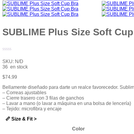
SUBLIME Plus Size Soft Cup
Valorado
con
SKU:
N/D
0
36 en stock
de
5
$
74.99
Bellamente diseñado para darte un realce favorecedor. Sublime
– Correas ajustables
– Cierre trasero con 3 filas de ganchos
– Lavar a mano (o lavar a máquina en una bolsa de lencería)
– Tejido: microfibra y encaje
📏 Size & Fit >
Color