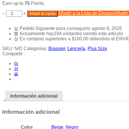
Earn up to
75
Points.
Añadir a la Lista de Deseos
Añadir
−
+
Añadir al carrito
Pedido Siguiente
para conseguirlo
agosto 8, 2026
Actualmente hay
194
visitantes viendo este artículo
En compras superiores a
$
100.00
obtendrás el ENVÍ
SKU:
N/D
Categorías:
Brassier
,
Lencería
,
Plus Size
Compartir :
Información adicional
Información adicional
Color
Beige
,
Negro