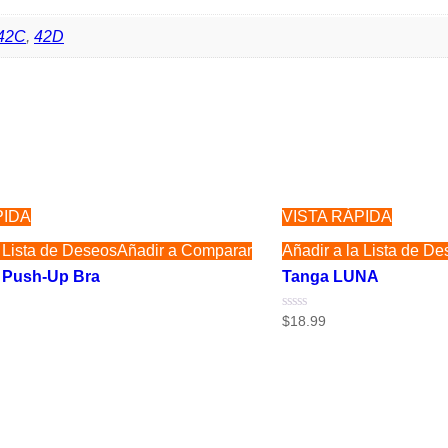
42C
,
42D
PIDA
VISTA RÁPIDA
a Lista de Deseos
Añadir a Comparar
Añadir a la Lista de D
Push-Up Bra
Tanga LUNA
Valorado
$
18.99
con
0
de
5