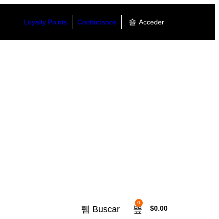
Loyalty Points
Contáctanos
Acceder
0
Buscar
$
0.00