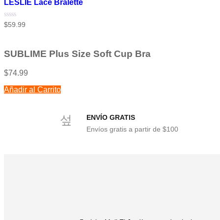
LESLIE Lace Bralette
Valorado
$
59.99
con
0
de
5
SUBLIME Plus Size Soft Cup Bra
$
74.99
Añadir al Carrito
ENVÍO GRATIS
Envíos gratis a partir de $100