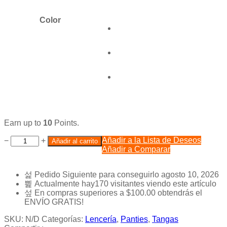
Color
Earn up to
10
Points.
Añadir a la Lista de Deseos
−
+
Añadir al carrito
Añadir a Comparar
Pedido Siguiente
para conseguirlo
agosto 10, 2026
Actualmente hay
170
visitantes viendo este artículo
En compras superiores a
$
100.00
obtendrás el
ENVÍO GRATIS!
SKU:
N/D
Categorías:
Lencería
,
Panties
,
Tangas