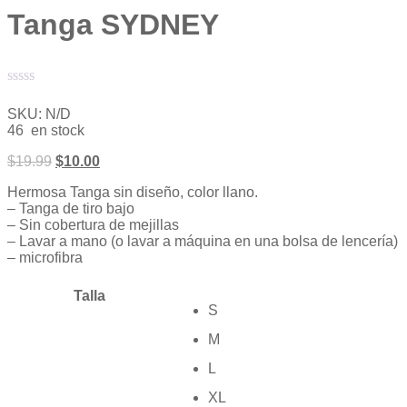
Tanga SYDNEY
Valorado
con
SKU:
N/D
0
46 en stock
de
5
$
19.99
$
10.00
Hermosa Tanga sin diseño, color llano.
– Tanga de tiro bajo
– Sin cobertura de mejillas
– Lavar a mano (o lavar a máquina en una bolsa de lencería)
– microfibra
Talla
S
M
L
XL