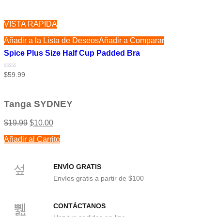
con
0
de
5
VISTA RÁPIDA
Añadir a la Lista de Deseos
Añadir a Comparar
Spice Plus Size Half Cup Padded Bra
Valorado
$
59.99
con
0
de
5
Tanga SYDNEY
$
19.99
$
10.00
Añadir al Carrito
ENVÍO GRATIS
Envíos gratis a partir de $100
CONTÁCTANOS