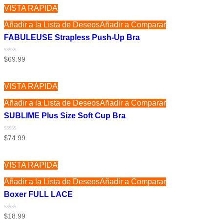
VISTA RÁPIDA
Añadir a la Lista de Deseos
Añadir a Comparar
FABULEUSE Strapless Push-Up Bra
Valorado
$
69.99
con
0
de
5
VISTA RÁPIDA
Añadir a la Lista de Deseos
Añadir a Comparar
SUBLIME Plus Size Soft Cup Bra
Valorado
$
74.99
con
0
de
5
VISTA RÁPIDA
Añadir a la Lista de Deseos
Añadir a Comparar
Boxer FULL LACE
Valorado
$
18.99