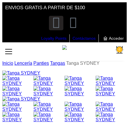
ENVIOS GRATIS A PARTIR DE $100
Loyalty Points
Contáctanos
Acceder
0
Inicio
Lencería
Panties
Tangas
Tanga SYDNEY