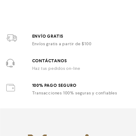
c
o
n
0
d
e
5
ENVÍO GRATIS
Envíos gratis a partir de $100
CONTÁCTANOS
Haz tus pedidos on-line
100% PAGO SEGURO
Transacciones 100% seguras y confiables