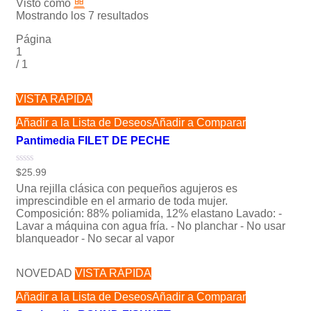
Visto como
Mostrando los 7 resultados
Página
1
/
1
VISTA RÁPIDA
Añadir a la Lista de Deseos
Añadir a Comparar
Pantimedia FILET DE PECHE
Valorado
$
25.99
con
Una rejilla clásica con pequeños agujeros es
0
de
imprescindible en el armario de toda mujer.
5
Composición: 88% poliamida, 12% elastano Lavado: -
Lavar a máquina con agua fría. - No planchar - No usar
blanqueador - No secar al vapor
NOVEDAD
VISTA RÁPIDA
Añadir a la Lista de Deseos
Añadir a Comparar