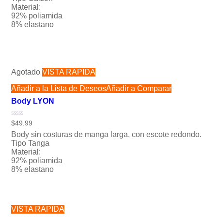
5
Material:
92% poliamida
8% elastano
Agotado
VISTA RÁPIDA
Añadir a la Lista de Deseos
Añadir a Comparar
Body LYON
Valorado
$
49.99
con
Body sin costuras de manga larga, con escote redondo.
0
de
Tipo Tanga
5
Material:
92% poliamida
8% elastano
VISTA RÁPIDA