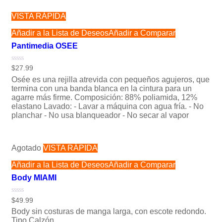
VISTA RÁPIDA
Añadir a la Lista de Deseos
Añadir a Comparar
Pantimedia OSEE
Valorado
$
27.99
con
Osée es una rejilla atrevida con pequeños agujeros, que
0
de
termina con una banda blanca en la cintura para un
5
agarre más firme. Composición: 88% poliamida, 12%
elastano Lavado: - Lavar a máquina con agua fría. - No
planchar - No usa blanqueador - No secar al vapor
Agotado
VISTA RÁPIDA
Añadir a la Lista de Deseos
Añadir a Comparar
Body MIAMI
Valorado
$
49.99
con
Body sin costuras de manga larga, con escote redondo.
0
de
Tipo Calzón