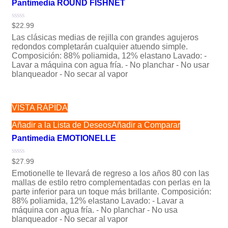
Pantimedia ROUND FISHNET
Valorado
$
22.99
con
Las clásicas medias de rejilla con grandes agujeros
0
de
redondos completarán cualquier atuendo simple.
5
Composición: 88% poliamida, 12% elastano Lavado: -
Lavar a máquina con agua fría. - No planchar - No usar
blanqueador - No secar al vapor
VISTA RÁPIDA
Añadir a la Lista de Deseos
Añadir a Comparar
Pantimedia EMOTIONELLE
Valorado
$
27.99
con
Emotionelle te llevará de regreso a los años 80 con las
0
de
mallas de estilo retro complementadas con perlas en la
5
parte inferior para un toque más brillante. Composición:
88% poliamida, 12% elastano Lavado: - Lavar a
máquina con agua fría. - No planchar - No usa
blanqueador - No secar al vapor