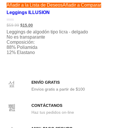
Añadir a la Lista de Deseos
Añadir a Comparar
Leggings ILLUSION
Valorado
$
59.99
$
15.00
con
Leggings de algodón tipo licra - delgado
0
de
No es transparante
5
Composición:
88% Poliamida
12% Elastano
ENVÍO GRATIS
Envíos gratis a partir de $100
CONTÁCTANOS
Haz tus pedidos on-line