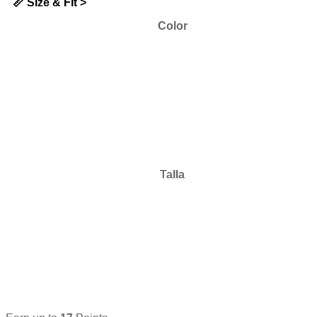
📏 Size & Fit >
Color
Talla