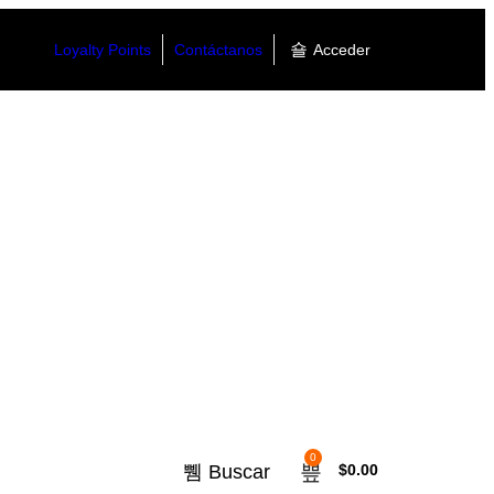
Loyalty Points
Contáctanos
Acceder
0
Buscar
$
0.00