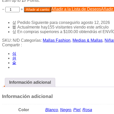
Earn up to
17
Points.
Añadir a la Lista de Deseos
Añadir
−
+
Añadir al carrito
Pedido Siguiente
para conseguirlo
agosto 12, 2026
Actualmente hay
155
visitantes viendo este artículo
En compras superiores a
$
100.00
obtendrás el ENVÍ
SKU:
N/D
Categorías:
Mallas Fashion
,
Medias & Mallas
,
Niña
Compartir :
Información adicional
Información adicional
Color
Blanco
,
Negro
,
Piel
,
Rosa