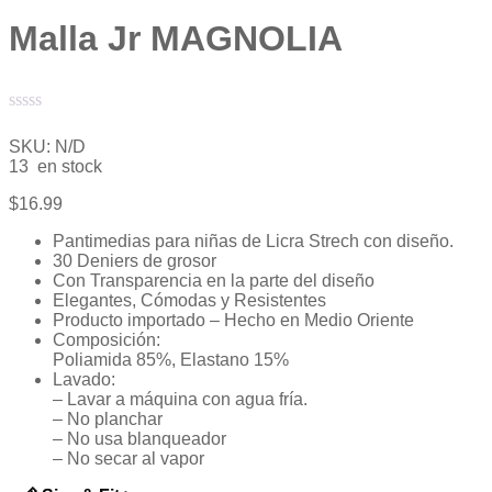
Malla Jr MAGNOLIA
Valorado
con
SKU:
N/D
0
13 en stock
de
5
$
16.99
Pantimedias para niñas de Licra Strech con diseño.
30 Deniers de grosor
Con Transparencia en la parte del diseño
Elegantes, Cómodas y Resistentes
Producto importado – Hecho en Medio Oriente
Composición:
Poliamida 85%, Elastano 15%
Lavado:
– Lavar a máquina con agua fría.
– No planchar
– No usa blanqueador
– No secar al vapor