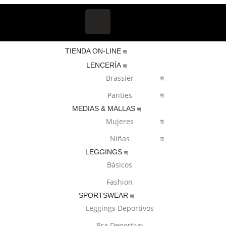
TIENDA ON-LINE
LENCERÍA
Brassier
Panties
MEDIAS & MALLAS
Mujeres
Niñas
LEGGINGS
Básicos
Fashion
SPORTSWEAR
Leggings Deportivos
Bra Deportivo