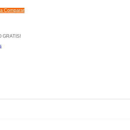
 a Comparar
O GRATIS!
s