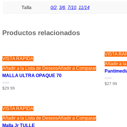
Talla
0/2
,
3/6
,
7/10
,
11/14
Productos relacionados
VISTA RÁ
VISTA RÁPIDA
Añadir a l
Añadir a la Lista de Deseos
Añadir a Comparar
Pantimedi
MALLA ULTRA OPAQUE 70
Valorado
$
27.99
con
Valorado
$
29.99
0
con
de
0
5
de
5
VISTA RÁPIDA
Añadir a la Lista de Deseos
Añadir a Comparar
Malla Jr TULLE