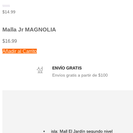
Valorado
$
14.99
con
0
de
5
Malla Jr MAGNOLIA
$
16.99
Añadir al Carrito
ENVÍO GRATIS
Envíos gratis a partir de $100
isla: Mall El Jardín segundo nivel