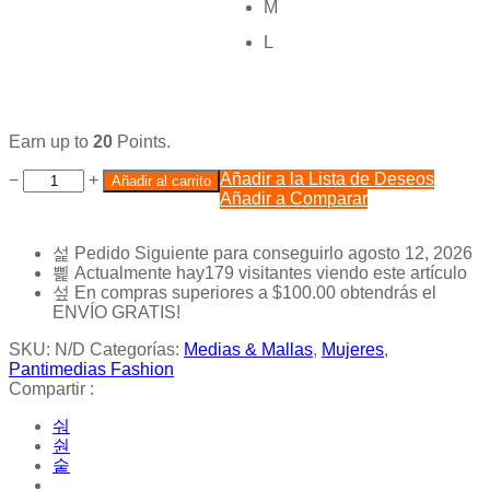
M
L
Earn up to
20
Points.
Añadir a la Lista de Deseos
−
+
Añadir al carrito
Añadir a Comparar
Pedido Siguiente
para conseguirlo
agosto 12, 2026
Actualmente hay
179
visitantes viendo este artículo
En compras superiores a
$
100.00
obtendrás el
ENVÍO GRATIS!
SKU:
N/D
Categorías:
Medias & Mallas
,
Mujeres
,
Pantimedias Fashion
Compartir :