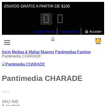
ENVIOS GRATIS A PARTIR DE $100
Loyalty Points
Contáctanos
Acceder
0
Inicio
Medias & Mallas
Mujeres
Pantimedias Fashion
Pantimedia CHARADE
Pantimedia CHARADE
Valorado
con
SKU:
N/D
0
8 en stock