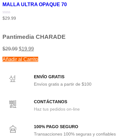
MALLA ULTRA OPAQUE 70
Valorado
$
29.99
con
0
de
5
Pantimedia CHARADE
$
29.99
$
19.99
Añadir al Carrito
ENVÍO GRATIS
Envíos gratis a partir de $100
CONTÁCTANOS
Haz tus pedidos on-line
100% PAGO SEGURO
Transacciones 100% seguras y confiables