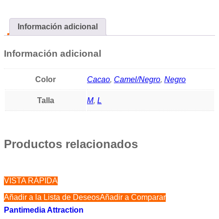
Información adicional
Información adicional
Color
Cacao
,
Camel/Negro
,
Negro
Talla
M
,
L
Productos relacionados
VISTA RÁPIDA
Añadir a la Lista de Deseos
Añadir a Comparar
Pantimedia Attraction