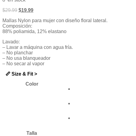
de
5
$
29.99
$
19.99
Mallas Nylon para mujer con diseño floral lateral.
Composición:
88% poliamida, 12% elastano
Lavado:
– Lavar a máquina con agua fría.
– No planchar
– No usa blanqueador
– No secar al vapor
📏 Size & Fit >
Color
Talla