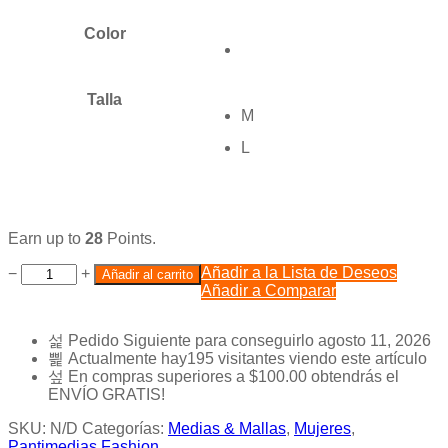
Color
Talla
M
L
Earn up to
28
Points.
Añadir a la Lista de Deseos
−
+
Añadir al carrito
Añadir a Comparar
Pedido Siguiente
para conseguirlo
agosto 11, 2026
Actualmente hay
195
visitantes viendo este artículo
En compras superiores a
$
100.00
obtendrás el
ENVÍO GRATIS!
SKU:
N/D
Categorías:
Medias & Mallas
,
Mujeres
,
Pantimedias Fashion