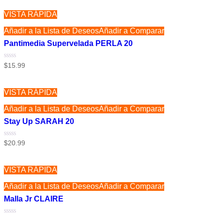
VISTA RÁPIDA
Añadir a la Lista de Deseos
Añadir a Comparar
Pantimedia Supervelada PERLA 20
Valorado
$
15.99
con
0
de
5
VISTA RÁPIDA
Añadir a la Lista de Deseos
Añadir a Comparar
Stay Up SARAH 20
Valorado
$
20.99
con
0
de
5
VISTA RÁPIDA
Añadir a la Lista de Deseos
Añadir a Comparar
Malla Jr CLAIRE