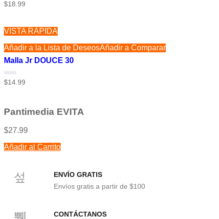
Valorado
$
18.99
con
0
de
5
VISTA RÁPIDA
Añadir a la Lista de Deseos
Añadir a Comparar
Malla Jr DOUCE 30
Valorado
$
14.99
con
0
de
5
Pantimedia EVITA
$
27.99
Añadir al Carrito
ENVÍO GRATIS
Envíos gratis a partir de $100
CONTÁCTANOS