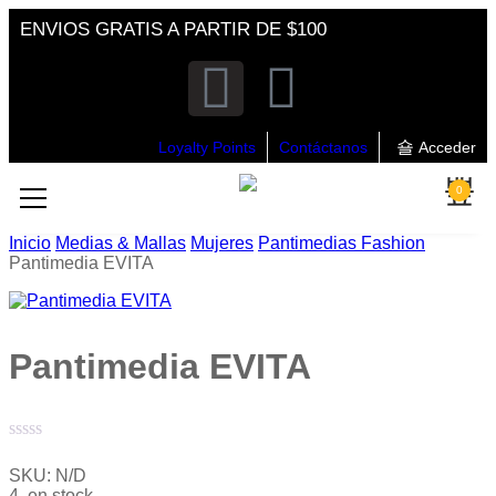
ENVIOS GRATIS A PARTIR DE $100
Loyalty Points
Contáctanos
Acceder
0
Inicio
Medias & Mallas
Mujeres
Pantimedias Fashion
Pantimedia EVITA
Pantimedia EVITA
Valorado
con
SKU:
N/D
0
4 en stock